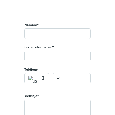
de dos cuerpos en uno de los dormitorios
secundarios. Además, incluye además una plaza de
garaje en la misma mancomunidad con acceso
directo por el propio edificio y piscina comunitaria.
Nombre*
Piso en zona residencial muy próximo a
supermercados, colegios, pequeños comercios de
todo tipo y centro de salud.
Correo electrónico*
Teléfono
Mensaje*