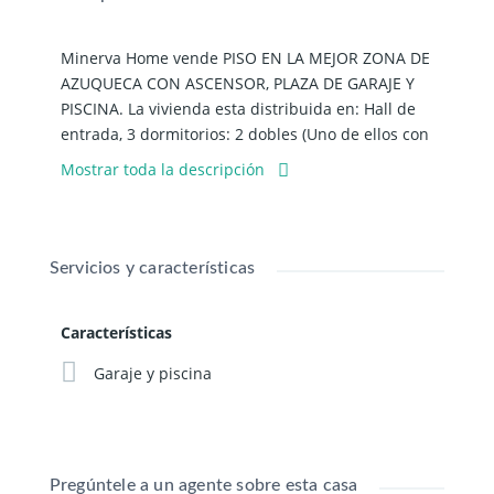
Minerva Home vende PISO EN LA MEJOR ZONA DE
AZUQUECA CON ASCENSOR, PLAZA DE GARAJE Y
PISCINA. La vivienda esta distribuida en: Hall de
entrada, 3 dormitorios: 2 dobles (Uno de ellos con
baño en suite) y otro individual; salón con acceso a
Mostrar toda la descripción
la terraza, cocina (amueblada y con
electrodomésticos con acceso a otra terraza
cerrada (tendedero) y 1 baño completo de servicio
general. En cuanto a las calidades: dispone de
Servicios y características
calefacción individual mediante gas natural con
radiadores repartidos en todas las estancias,
Características
cuenta con cerramientos de climalit con
mosquitera integrada, suelo de tarima, puertas de
Garaje y piscina
madera y aire acondicionado centralizado con Split
individuales con bomba de calor y la puerta de
acceso a la vivienda es blindada. En cuanto al
espacio de almacenamiento: dispone de armario
Pregúntele a un agente sobre esta casa
empotrado en el dormitorio principal; otro armario