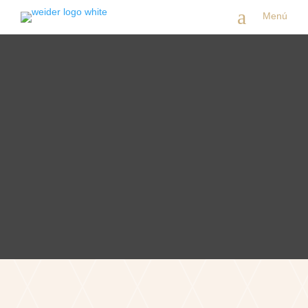
a
Menú