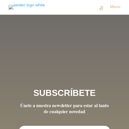
a
Menú
Buscar
Recent Posts
7 consejos para comprar una casa
¿Qué es el seguro por impago de alquiler? Claves
Qué hace un asesor inmobiliario: lo que debes saber
Recent Comments
No hay comentarios que mostrar.
SUBSCRÍBETE
Únete a nuestra newsletter para estar al tanto
de cualquier novedad