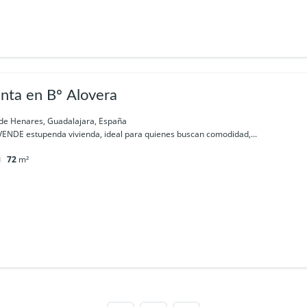
enta en Bº Alovera
de Henares, Guadalajara, España
DE estupenda vivienda, ideal para quienes buscan comodidad,...
72
m²