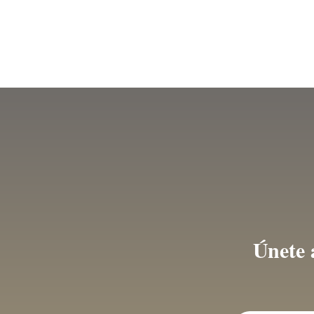
Recent Posts
Buscar
7 consejos para comprar una casa
¿Qué es el seguro por impago de alqui
Qué hace un asesor inmobiliario: lo q
Únete 